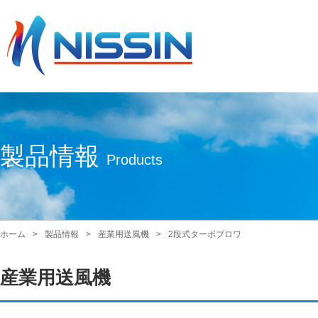
製品情報
Products
ホーム
製品情報
産業用送風機
2段式ターボブロワ
産業用送風機